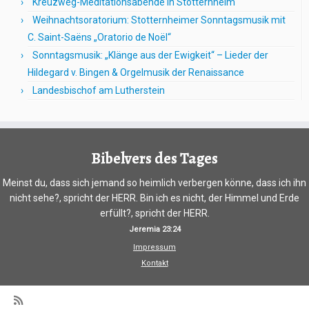
Kreuzweg-Meditationsabende in Stotternheim
Weihnachtsoratorium: Stotternheimer Sonntagsmusik mit
C. Saint-Saëns „Oratorio de Noël“
Sonntagsmusik: „Klänge aus der Ewigkeit“ – Lieder der
Hildegard v. Bingen & Orgelmusik der Renaissance
Landesbischof am Lutherstein
Bibelvers des Tages
Meinst du, dass sich jemand so heimlich verbergen könne, dass ich ihn
nicht sehe?, spricht der HERR. Bin ich es nicht, der Himmel und Erde
erfüllt?, spricht der HERR.
Jeremia 23:24
Impressum
Kontakt